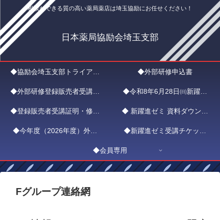
相談ができる質の高い薬局薬店は埼玉協励にお任せください！
日本薬局協励会埼玉支部
◆協励会埼玉支部トライアル
◆外部研修申込書
◆外部研修登録販売者受講証
入会申込
◆令和8年6月28日㈰新躍進
◆登録販売者受講証明・修了
明書申請フォーム
◆ 新躍進ゼミ 資料ダウンロ
ゼミ ZOOMエントリー
◆今年度（2026年度）外部
証ダウンロード
◆新躍進ゼミ受講チケット
ード
研修新躍進ゼミ日程
◆会員専用
（1,000円）
Fグループ連絡網