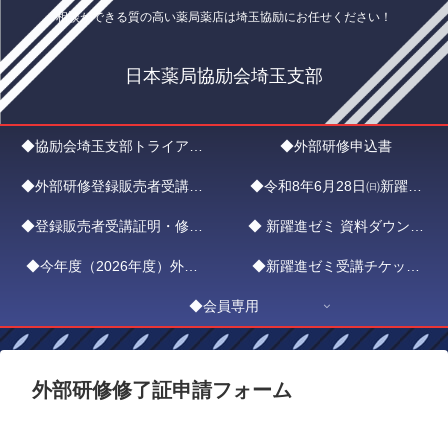
相談ができる質の高い薬局薬店は埼玉協励にお任せください！
日本薬局協励会埼玉支部
◆協励会埼玉支部トライアル
◆外部研修申込書
◆外部研修登録販売者受講証
入会申込
◆令和8年6月28日㈰新躍進
◆登録販売者受講証明・修了
明書申請フォーム
◆ 新躍進ゼミ 資料ダウンロ
ゼミ ZOOMエントリー
◆今年度（2026年度）外部
証ダウンロード
◆新躍進ゼミ受講チケット
ード
研修新躍進ゼミ日程
◆会員専用
（1,000円）
外部研修修了証申請フォーム