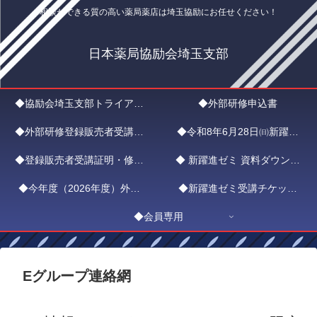
相談ができる質の高い薬局薬店は埼玉協励にお任せください！
日本薬局協励会埼玉支部
◆協励会埼玉支部トライアル
◆外部研修申込書
◆外部研修登録販売者受講証
入会申込
◆令和8年6月28日㈰新躍進
◆登録販売者受講証明・修了
明書申請フォーム
◆ 新躍進ゼミ 資料ダウンロ
ゼミ ZOOMエントリー
◆今年度（2026年度）外部
証ダウンロード
◆新躍進ゼミ受講チケット
ード
研修新躍進ゼミ日程
◆会員専用
（1,000円）
Eグループ連絡網