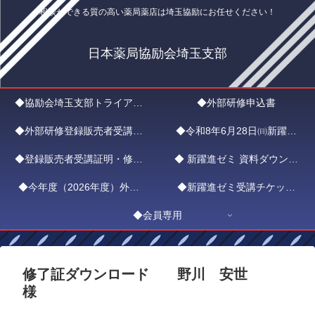
相談ができる質の高い薬局薬店は埼玉協励にお任せください！
日本薬局協励会埼玉支部
◆協励会埼玉支部トライアル
◆外部研修申込書
◆外部研修登録販売者受講証
入会申込
◆令和8年6月28日㈰新躍進
◆登録販売者受講証明・修了
明書申請フォーム
◆ 新躍進ゼミ 資料ダウンロ
ゼミ ZOOMエントリー
◆今年度（2026年度）外部
証ダウンロード
◆新躍進ゼミ受講チケット
ード
研修新躍進ゼミ日程
◆会員専用
（1,000円）
修了証ダウンロード 野川 安世
様