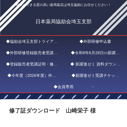
相談ができる質の高い薬局薬店は埼玉協励にお任せください！
日本薬局協励会埼玉支部
◆協励会埼玉支部トライアル
◆外部研修申込書
◆外部研修登録販売者受講証
入会申込
◆令和8年6月28日㈰新躍進
◆登録販売者受講証明・修了
明書申請フォーム
◆ 新躍進ゼミ 資料ダウンロ
ゼミ ZOOMエントリー
◆今年度（2026年度）外部
証ダウンロード
◆新躍進ゼミ受講チケット
ード
研修新躍進ゼミ日程
◆会員専用
（1,000円）
修了証ダウンロード 山崎栄子 様